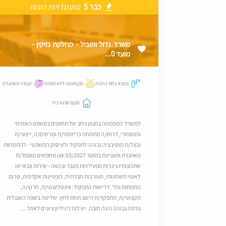
כבר 5
מועמדויות הוגשו
משרד גדול ומוביל - מחלקת נזיקין -
מועד 0...
נמצא בחוד החנית
מקצוענות ללא פשרות
עבודה מאתגרת
מקום שהוא בית
למשרד המתמחה במגוון רחב של תחומים במשפט האזרחי
והמסחרי, דרוש/ה מתמחה כריזמטי/ת ומרשים/ה, ייצוגי/ת
ובעל/ת מוטיבציה גבוהה לתפקיד ולעיסוק המשפטי - להתמחות
מאתגרת ומעניינת במועד 03/2027.אנו מחפשים מועמד/ת
שתכונותיו ניכרות מפעילויות בעבר ובהווה - שירות צבאי או
לאומי משמעותי, מעורבות חברתית, הצטיינות אקדמית, טרום
התמחות וכד'. דרישות התפקיד: אינטליגנטי/ת, חרוץ/ה,
מקצועי/ת, מתפקד/ת היטב תחת לחץ. שליטה בשפה האנגלית
ברמה גבוהה הינה חובה. יש לצרף גיליון ציונים לאתר....