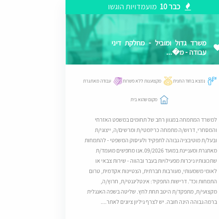
כבר 10
מועמדויות הוגשו
משרד גדול ומוביל - מחלקת דיני
עבודה - מ�...
נמצא בחוד החנית
מקצוענות ללא פשרות
עבודה מאתגרת
מקום שהוא בית
למשרד המתמחה במגוון רחב של תחומים במשפט האזרחי
והמסחרי, דרוש/ה מתמחה כריזמטי/ת ומרשים/ה, ייצוגי/ת
ובעל/ת מוטיבציה גבוהה לתפקיד ולעיסוק המשפטי - להתמחות
מאתגרת ומעניינת במועד 09/2026.אנו מחפשים מועמד/ת
שתכונותיו ניכרות מפעילויות בעבר ובהווה - שירות צבאי או
לאומי משמעותי, מעורבות חברתית, הצטיינות אקדמית, טרום
התמחות וכד'. דרישות התפקיד: אינטליגנטי/ת, חרוץ/ה,
מקצועי/ת, מתפקד/ת היטב תחת לחץ. שליטה בשפה האנגלית
ברמה גבוהה הינה חובה. יש לצרף גיליון ציונים לאתר....