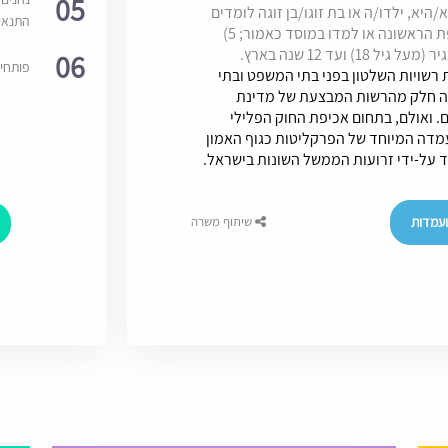
05
יא, ילדו/ה או בת זוגו/בן זוגה לומדים
התנאי
באחד ממוסדות החינוך החרדיים המנויים בתוספת הראשונה או למדו במוסד כאמור; 5)
עד 12 שנה בארץ.
06
פותחי
רשויות השלטון בפני בתי המשפט ובתי
הנה חלק מהרשות המבצעת של מדינת
 ואולם, בתחום אכיפת החוק הפלילי
עמדה המיוחד של הפרקליטות כגוף האמון
ד על-ידי זרועות הממשל השונות בישראל.
עמדות
שיתוף משרה