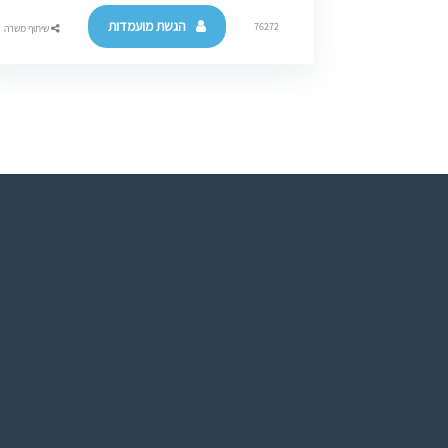
הגשת מועמדות
76272
שיתוף משרה