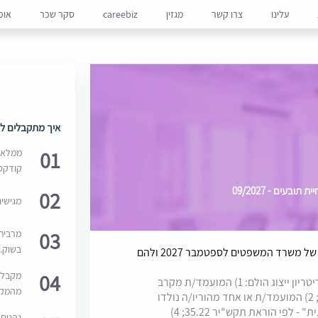
עלינו
צרו קשר
מגזין
careebiz
סקר שכר
אופ
איך מתקבלים למ
01
ממלאים
קודקס
בעים - 09/2027
02
מגישי
03
מרבית
בשוק. 
המשרה מיועדת למועמדים אשר נכללים במאגר של משרד המשפטים לספטמבר 2027 ולהם
04
מקבלי
המשרה מיועדת למועמדים/ות אשר עונים על קריטריון ייצוג הולם: 1) המועמד/ת מקרב
מהמקור
האוכלוסיה הערבית, לרבות הדרוזית והצ'רקסית; 2) המועמד/ת או אחד מהוריו/ה נולדו
באתיופיה; 3) המועמד/ת עם "מוגבלות משמעותית" - לפי הוראת תקש"יר 35.22; 4)
נהנים 