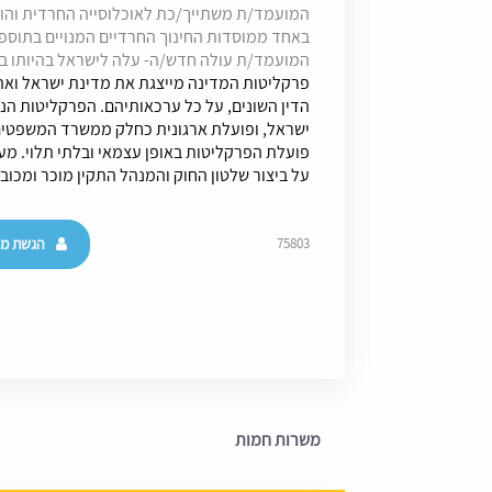
המועמד/ת משתייך/כת לאוכלוסייה החרדית והוא/ה
המועמד/ת עולה חדש/ה- עלה לישראל בהיותו בגיר (מעל גיל 18) ו
פרקליטות המדינה מייצגת את מדינת ישראל ואת 
הדין השונים, על כל ערכאותיהם. הפרקליטות 
ישראל, ופועלת ארגונית כחלק ממשרד המשפטים.
פועלת הפרקליטות באופן עצמאי ובלתי תלוי. מ
על ביצור שלטון החוק והמנהל התקין מוכר ומכוב
הגשת מו
75803
משרות חמות