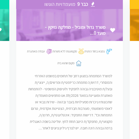
כבר 9
מועמדויות הוגשו
משרד גדול ומוביל - מחלקת נזיקין -
מועד 0...
נמצא בחוד החנית
מקצוענות ללא פשרות
עבודה מאתגרת
מקום שהוא בית
למשרד המתמחה במגוון רחב של תחומים במשפט האזרחי
והמסחרי, דרוש/ה מתמחה כריזמטי/ת ומרשים/ה, ייצוגי/ת
ובעל/ת מוטיבציה גבוהה לתפקיד ולעיסוק המשפטי - להתמחות
מאתגרת ומעניינת במועד 09/2026.אנו מחפשים מועמד/ת
שתכונותיו ניכרות מפעילויות בעבר ובהווה - שירות צבאי או
לאומי משמעותי, מעורבות חברתית, הצטיינות אקדמית, טרום
התמחות וכד'. דרישות התפקיד: אינטליגנטי/ת, חרוץ/ה,
מקצועי/ת, מתפקד/ת היטב תחת לחץ. שליטה בשפה האנגלית
ברמה גבוהה הינה חובה. יש לצרף גיליון ציונים לאתר....