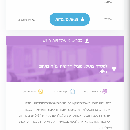
בסב...
הגשת מועמדות
76264
שיתוף משרה
כבר 5
מועמדויות הוגשו
למשרד בוטיק, מוביל דרוש/ה עו"ד בתחום
די�...
עבודה מאתגרת
מקום שהוא בית
אופי משפחתי
קצת עלינו:אנחנו משרד בוטיק מהמובילים בישראל בתחום דיני עבודה.
המשרד מתמחה בכל תחומי משפט העבודה הקיבוצי והאישי, הן במגזר
הפרטי והן במגזר הציבורי.מה מחפשים?עו"ד עם ניסיון של 0-7 שנים בתחום
דיני עבודההזדמנות אדירה להשתלב במשרד איכותי ומדורג לצד יחסי אנוש
מעולים....