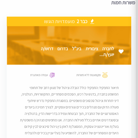
משרות חמות
כבר 2
מועמדויות הוגשו
לחברה ציבורית בינ"ל בדרום דרוש/ה
יועץ/ת...
מקצוענות ללא פשרות
עבודה מאתגרת
תיאור התפקיד:התפקיד כולל הובלה וניהול של מגוון רחב של תחומי
המשפט בחברה, בדגש על רכש, הסכמים מסחריים, התקשרויות, רגולציה,
דיני תחרות וניהול סכסוכים משפטיים. במסגרת התפקיד נדרש שיתוף
פעולה הדוק עם מנהלים בכירים וגורמים עסקיים, לצורך תמיכה ביעדים
האסטרטגיים של החברה, תוך הבטחת עמידה בדרישות הדין, ברגולציה
ובסטנדרטים אתיים בכלל פעילות החברה. אנו מחפשים מנהיג/ה משפטי/ת
בעל/ת אוריינטציה עסקית, המסוגל/ת לאזן בין ניהול סיכונים לבין קידום
היעדים המסחריים של החברה, להשפיע על בעלי עניין בכירים ולהצליח