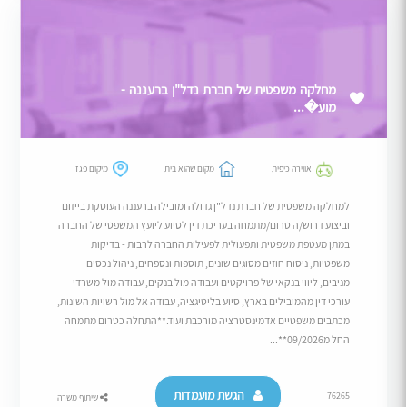
מחלקה משפטית של חברת נדל"ן ברעננה -
מוע�...
אווירה כיפית
מקום שהוא בית
מיקום פגז
למחלקה משפטית של חברת נדל"ן גדולה ומובילה ברעננה העוסקת בייזום
וביצוע דרוש/ה טרום/מתמחה בעריכת דין לסיוע ליועץ המשפטי של החברה
במתן מעטפת משפטית ותפעולית לפעילות החברה לרבות - בדיקות
משפטיות, ניסוח חוזים מסוגים שונים, תוספות ונספחים, ניהול נכסים
מניבים, ליווי בנקאי של פרויקטים ועבודה מול בנקים, עבודה מול משרדי
עורכי דין מהמובילים בארץ, סיוע בליטיגציה, עבודה אל מול רשויות השונות,
מכתבים משפטיים אדמינסטרציה מורכבת ועוד.**התחלה כטרום מתמחה
החל מ09/2026**...
הגשת מועמדות
76265
שיתוף משרה