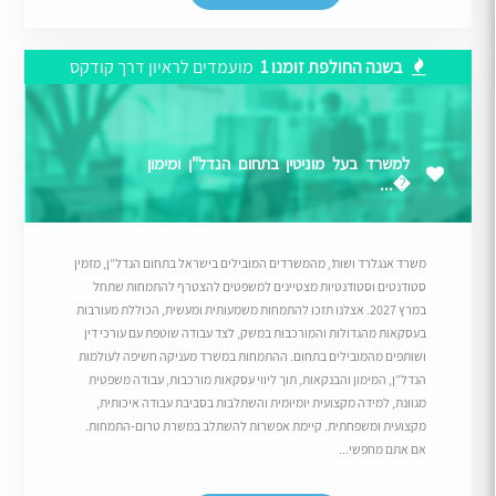
בשנה החולפת זומנו 1
מועמדים לראיון דרך קודקס
למשרד בעל מוניטין בתחום הנדל"ן ומימון
�...
משרד אנגלרד ושות’, מהמשרדים המובילים בישראל בתחום הנדל”ן, מזמין
סטודנטים וסטודנטיות מצטיינים למשפטים להצטרף להתמחות שתחל
במרץ 2027. אצלנו תזכו להתמחות משמעותית ומעשית, הכוללת מעורבות
בעסקאות מהגדולות והמורכבות במשק, לצד עבודה שוטפת עם עורכי דין
ושותפים מהמובילים בתחום. ההתמחות במשרד מעניקה חשיפה לעולמות
הנדל”ן, המימון והבנקאות, תוך ליווי עסקאות מורכבות, עבודה משפטית
מגוונת, למידה מקצועית יומיומית והשתלבות בסביבת עבודה איכותית,
מקצועית ומשפחתית. קיימת אפשרות להשתלב במשרת טרום-התמחות.
אם אתם מחפשי...