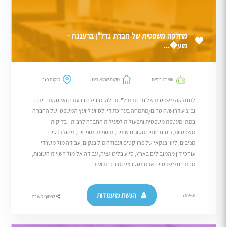
מחלקה משפטית של חברת נדל"ן ברעננה -
מוע�...
אווירה כיפית
מקום שהוא בית
מיקום פגז
למחלקה משפטית של חברת נדל"ן גדולה ומובילה ברעננה העוסקת בייזום
וביצוע דרוש/ה טרום/מתמחה בעריכת דין לסיוע ליועץ המשפטי של החברה
במתן מעטפת משפטית ותפעולית לפעילות החברה לרבות - בדיקות
משפטיות, ניסוח חוזים מסוגים שונים, תוספות ונספחים, ניהול נכסים
מניבים, ליווי בנקאי של פרויקטים ועבודה מול בנקים, עבודה מול משרדי
עורכי דין מהמובילים בארץ, סיוע בליטיגציה, עבודה אל מול רשויות השונות,
מכתבים משפטיים אדמינסטרציה מורכבת ועוד....
הגשת מועמדות
76266
שיתוף משרה