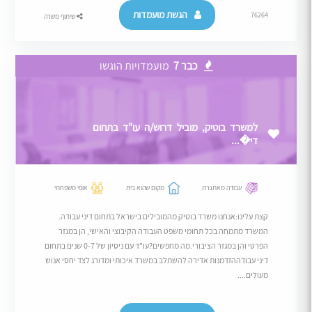
הגשת מועמדות
76264
שיתוף משרה
כבר 7
מועמדויות הוגשו
למשרד בוטיק, מוביל דרוש/ה עו"ד בתחום
די�...
עבודה מאתגרת
מקום שהוא בית
אופי משפחתי
קצת עלינו:אנחנו משרד בוטיק מהמובילים בישראל בתחום דיני עבודה.
המשרד מתמחה בכל תחומי משפט העבודה הקיבוצי והאישי, הן במגזר
הפרטי והן במגזר הציבורי.מה מחפשים?עו"ד עם ניסיון של 0-7 שנים בתחום
דיני עבודההזדמנות אדירה להשתלב במשרד איכותי ומדורג לצד יחסי אנוש
מעולים....