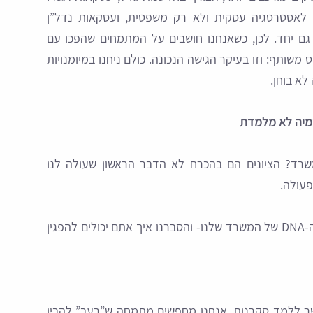
 לאסטרטגיה עסקית ולא רק משפטית, ועסקאות נדל”ן
ם גם יחד. לכן, כשאנחנו חושבים על המתמחים שהפכו עם
ס משותף: וזו בעיקר הגישה הנכונה. כולם ניחנו במיומנויות
א בוחן.
רד? הציונים הם בהכרח לא הדבר הראשון שעולה לנו
פעולה.
ריכזנו עבורכם חמש מיומנויות שמייצגות את ה-DNA של המשרד שלנו- והסברנו איך אתם יכולים להפגין
ר ללמד סקרנות. אנחנו מחפשים מתמחה ש”רעב” להבין