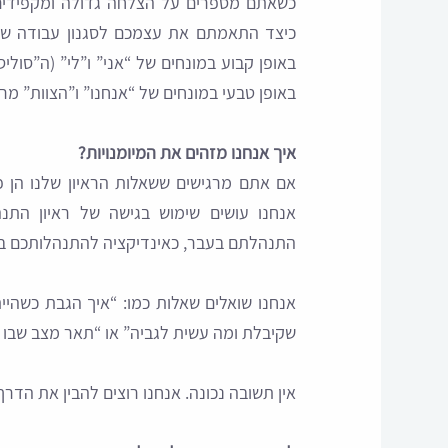
כשאתם מספרים על הצלחה גדולה ומקפידים
כיצד התאמתם את עצמכם לסגנון עבודה שו
באופן קבוע במונחים של “אני” ו”לי” (ה”סו
באופן טבעי במונחים של “אנחנו” ו”הצוות” מ
איך אנחנו מזהים את המיומנויות?
אם אתם מרגישים ששאלות הראיון שלנו הן פ
התנהלתם בעבר, כאינדיקציה להתנהלותכם ב
אנחנו שואלים שאלות כמו: “איך הגבת כשהיי
שקיבלת ומה עשית לגביה” או “תאר מצב שבו
אין תשובה נכונה. אנחנו רוצים להבין את הדר