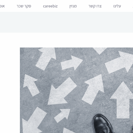
עלינו
צרו קשר
מגזין
careebiz
סקר שכר
אופ