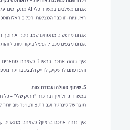
4. חדשנות משולבת אחריות – להשתמש בקיצורים בלי לעגל פינות
אנחנו משלבים במשר
ראשוניות- זו כבר המציאות. הכלים האלו חוסכים
אנחנו מחפשים מתמחים שמבינים: AI חוסך זמן, הוא מאיץ אך לא מחליף שיקול דעת משפטי.
אנחנו מצפים מכם להפעיל ביקורתיות, לזהות
איך נזהה אתכם בראיון? כשאתם מתארים ס
והעדפתם להשקיע, לדייק ולבצע בדיקה נוספת
5. שיתוף פעולה ועבודת צוות
במשרד גדול אין דבר כזה “התיק שלי” – כל 
תוצר של סינרגיה ועבודת צוות, ושחשוב יותר 
איך נזהה אתכם בראיון? כשאתם מתארים קונ