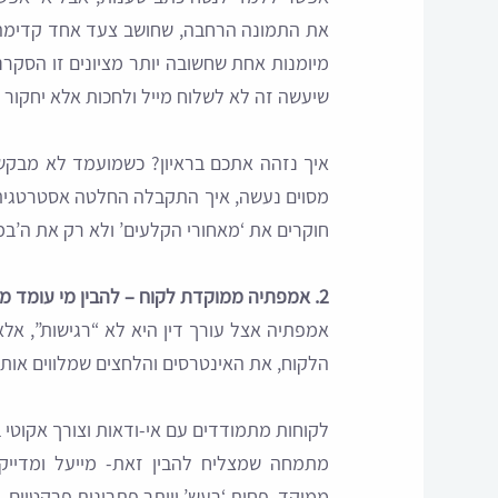
את התמונה הרחבה, שחושב צעד אחד קדימה, 
מיומנות אחת שחשובה יותר מציונים זו הסקר
שיעשה זה לא לשלוח מייל ולחכות אלא יחקור בעצ
איך נזהה אתכם בראיון? כשמועמד לא מבקש 
מסוים נעשה, איך התקבלה החלטה אסטרטגית 
חוקרים את ‘מאחורי הקלעים’ ולא רק את ה’במה
2. אמפתיה ממוקדת לקוח – להבין מי עומד מולך
אמפתיה אצל עורך דין היא לא “רגישות”, אל
הלקוח, את האינטרסים והלחצים שמלווים אותו
לקוחות מתמודדים עם אי-ודאות וצורך אקוטי ב
מתמחה שמצליח להבין זאת- מייעל ומדייק 
ממוקד, פחות ‘רעש’ ויותר פתרונות פרקטיים.