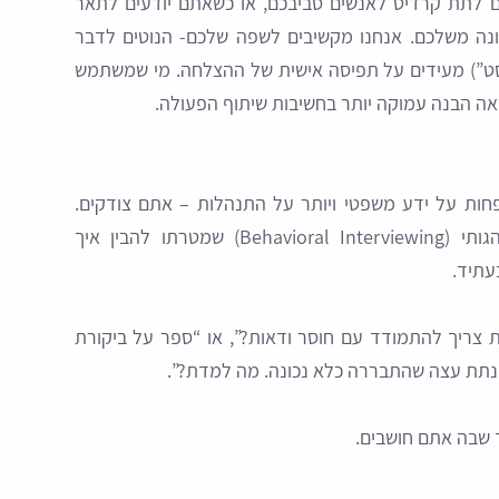
 לתת קרדיט לאנשים סביבכם, או כשאתם יודעים לתאר
נה משלכם. אנחנו מקשיבים לשפה שלכם- הנוטים לדבר
ליסט”) מעידים על תפיסה אישית של ההצלחה. מי שמשתמש
ראה הבנה עמוקה יותר בחשיבות שיתוף הפעולה.
חות על ידע משפטי ויותר על התנהלות – אתם צודקים.
אנחנו עושים שימוש בגישה של ראיון התנהגותי (Behavioral Interviewing) שמטרתו להבין איך
עתיד.
ת צריך להתמודד עם חוסר ודאות?”, או “ספר על ביקורת
 נתת עצה שהתבררה כלא נכונה. מה למדת?”.
ך שבה אתם חושבים.