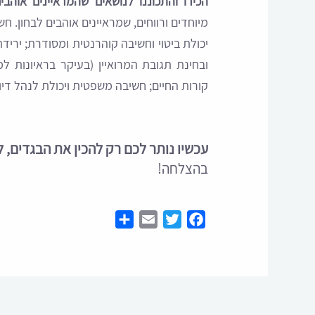
הכירו והתכוננו לנושאים שהמראיינים אוהבי
מיוחדים ורווחים, שמראיינים אוהבים לבחון. ח
יכולת ביטוי וחשיבה קוהרנטית ומסודרת; ירי
ובחינת תגובת המרואיין (בעיקר בראיונות ל
קורות החיים; חשיבה משפטית ויכולת לנהל דיון
עכשיו נותר לכם רק להכין את הבגדים, ל
בהצלחה!
Share
Email
Twitter
Facebook