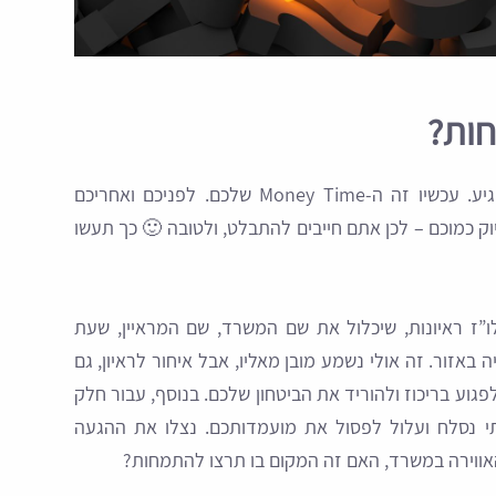
חות?
למדתם, התכוננתם, שיננתם והיום הגדול הגיע. עכשיו זה ה-Money Time שלכם. לפניכם ואחריכם
וק כמוכם – לכן אתם חייבים להתבלט, ולטובה 🙂 כך תעשו
”ז ראיונות, שיכלול את שם המשרד, שם המראיין, שעת
ה באזור. זה אולי נשמע מובן מאליו, אבל איחור לראיון, גם
גוע בריכוז ולהוריד את הביטחון שלכם. בנוסף, עבור חלק
תי נסלח ועלול לפסול את מועמדותכם. נצלו את ההגעה
ווירה במשרד, האם זה המקום בו תרצו להתמחות?