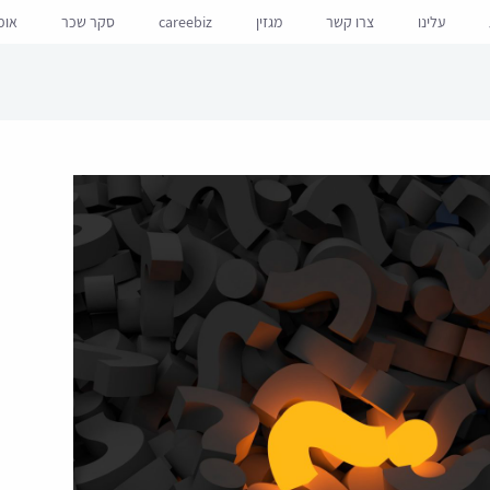
עלינו
צרו קשר
מגזין
careebiz
סקר שכר
אופ