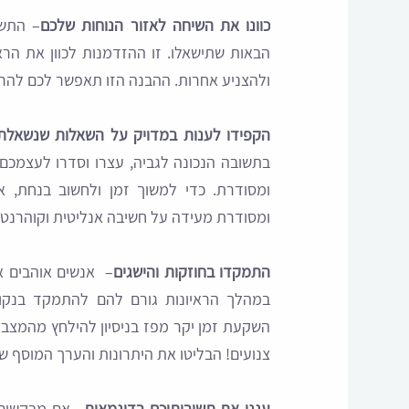
כוונו את השיחה לאזור הנוחות שלכם
– התשו
הבאות שתישאלו. זו ההזדמנות לכוון את הרא
ולהצניע אחרות. ההבנה הזו תאפשר לכם להרח
הקפידו לענות במדויק על השאלות שנשאלת
בתשובה הנכונה לגביה, עצרו וסדרו לעצמכ
ומסודרת. כדי למשוך זמן ולחשוב בנחת, 
ומסודרת מעידה על חשיבה אנליטית וקוהרנטית 
התמקדו בחוזקות והישגים
– אנשים אוהבים או
במהלך הראיונות גורם להם להתמקד בנקו
השקעת זמן יקר מפז בניסיון להילחץ מהמצב 
צנועים! הבליטו את היתרונות והערך המוסף ש
עגנו את תשובותיכם בדוגמאות
– אם מבקשים 