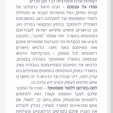
לשאלות וערכו סימולציות לבד ועם חברים.
ספרו על עצמכם
– הכינו תיאור כרונולוגי של
קורות החיים, החל מהשירות הצבאי או מתחילת
לימודי המשפטים ועד לפועלכם כיום. בתשובתכם
השתדלו להתמקד בניסיון המקצועי במידה ויש,
וכן בכישורים אישיים שיסייעו ישירות לעבודתכם
כמתמחים במשרד. זוהי שאלת ״מתנה״, התכוננו
והציגו את הנקודות הכי מעניינות ושמאירות אתכם
ואת עשייתכם באור חיובי. הדגישו כישורים
רלוונטיים לכל מעסיק – בפרקליטות הדגישו
עצמאות; במשרד שמתמקד בעבודה בצוותים,
הדגישו את ניסיונכם והצטיינותכם בעבודת צוות;
במשרדי בוטיק המתמחים בתחומים ספציפיים כמו
קניין רוחני, דיני עבודה וכו’ הדגישו כי זה תחום בו
אתם חולמים לעסוק והציגו ידע עדכני בו.
למה בחרתם ללמוד משפטים?
– ספרו על החיבור
שלכם לענף המשפט וקשרו זאת לתחומים
רלוונטיים שהמעסיק עוסק בהם. כך למשל, אם
אתם מתראיינים למשרד מסחרי, נמליץ להבליט
את העניין שלכם בקורסים הרלוונטיים ופעילויות