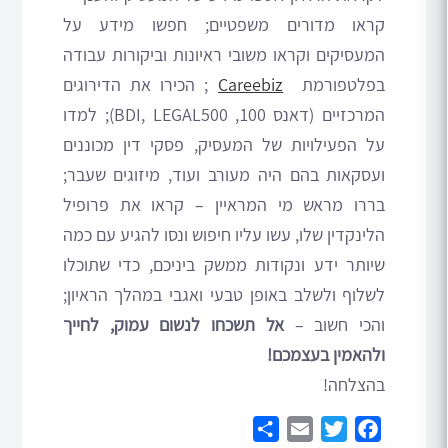
קראו מדורים משפטיים; חפשו מידע על
המעסיקים וקראו משובי ראיונות וביקורות עבודה
בפלטפורמת
Careebiz
; הכירו את הדירוגים
המרכזיים (דאנס 100, BDI, LEGAL500); למדו
על הפעילויות של המעסיק, פסקי דין מכוננים
ועסקאות בהם היה מעורב ועוד, מיזוגים שעבר;
בררו מראש מי המראיין – קראו את פרופיל
הלינקדין שלו, עשו עליו חיפוש ונסו להגיע עם כמה
שיותר ידע ונקודות ממשק ביניכם, כדי שתוכלו
לשלוף ולשלב באופן טבעי ואגבי במהלך הראיון;
והכי חשוב –
אל תשכחו לנשום עמוק, לחייך
ולהאמין בעצמכם!
בהצלחה!
Share
Email
Twitter
Facebook