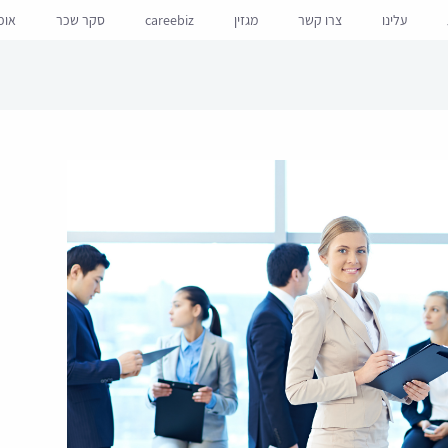
עלינו
צרו קשר
מגזין
careebiz
סקר שכר
אופ