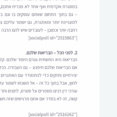
במסגרת אקדמית ואף אחד לא מכריח אתכם, נס
– גם בתוך התחום שאתם עוסקים בו וגם בת
למעניינת יותר ומאתגרת, גם ישמור עליכם צמ
רחבה יותר וכמובן – לעובדים שיש להם הרבה י
[socialpoll id=”2515863″]
2. לפני הכל – הבריאות שלכם.
הבריאות היא התשתית וגורם היסוד שלכם. קל
אם הבריאות שלכם תיפגע – גם העבודה. ככל ש
יצירתיים וחזקים כדי להתמודד עם האתגרים 
לחוץ, אבל בתוך כל זה – אל תשכחו לשמור על
עורכי דין רבים מספרים על סטרס, לחצים וחרד
קשה, זה לא בסדר אם אתם מרגישים שזה חוצה
[socialpoll id=”2516262″]