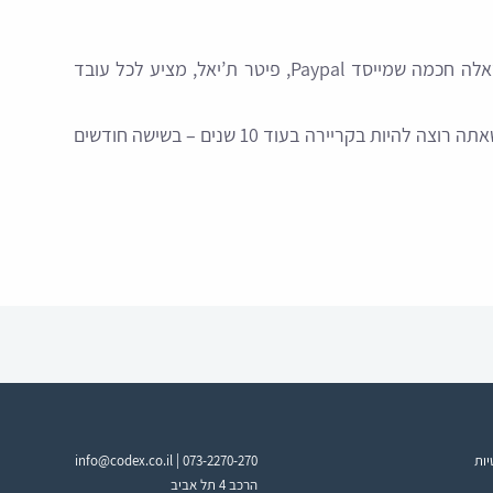
לסיום מלא השראה וחזון, נשאיר אתכם עם שאלה חכמה שמייסד Paypal, פיטר ת’יאל, מציע לכל עובד
“מה היית עושה אם היית צריך להגיע לאיפה שאתה רוצה להיות בקריירה בעוד 10 שנים – בשישה חודשים
יות
073-2270-270
info@codex.co.il |
הרכב 4 תל אביב