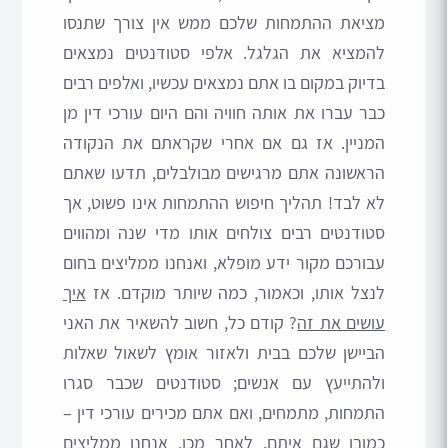
מציאת ההתמחות שלכם ממש אין צורך שתנסו
להמציא את הגלגל. אלפי סטודנטים נמצאים
בדיוק במקום בו אתם נמצאים עכשיו, ואלפים רבים
כבר עברו את אותה חוויה והם היום עורכי דין מן
המניין. אז גם אם אחרי שקראתם את הנקודה
הראשונה אתם מרגישים מבולבלים, תדעו שאתם
לא לבד! תהליך חיפוש ההתמחות אינו פשוט, אך
סטודנטים רבים צולחים אותו מדי שנה ומהווים
עבורכם מקור ידע מופלא, ואנחנו ממליצים בחום
לנצל אותו, וכאמור, כמה שיותר מוקדם. אז
איך
עושים את זה
? קודם כל, חשוב להשאיר את האני
הביישן שלכם בבית ולאזור אומץ לשאול שאלות
ולהתייעץ עם אנשים; סטודנטים שכבר סגרו
התמחות, מתמחים, ואם אתם מכירים עורכי דין –
כמובן שגם איתם. לאחר מכן, אנחנו ממליצים