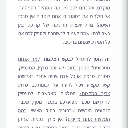
מוקדם, וחסכתם לכם משימה ממהלך הסמסטר.
אל תילחצו אם במוסד בו אתם לומדים אין מרכז
השמה! צוות יועצות ההשמה של קודקס כאן
בשבילכם וישמח לעמוד לרשותכם ולספק לכם את
כל המידע שאתם צריכים.
זה הזמן להתחיל לבקש המלצות
.
למה אנחנו
מתכוונים
? מסמך כתוב (לא יותר מדף), ממעסיק,
ממונה, מרצה, או כל אדם שהיה אתכם באיזשהו
קשר מקצועי ויכול להעיד על תכונותיכם.
מדוע
צריך המלצות?
המלצות מאפשרות למעסיק
להתרשם מכם ומפועלכם בממד נוסף, מעבר
לנתונים היבשים שכתובים בתיק האישי.
כמה
המלצות אתם צריכים
? אין צורך בכמות שניתן
לכרוך בכריכה קשה. בתור התחלה נציע לנסות