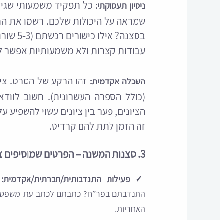
כל תפקיד משמעותי שגיל
ניסיון תעסוקתי:
שמראה על היכולות שלכם. רשמו את הת
בסצנה? אילו כישורים רכשתם (3‑5 שורות)?
עבודות קצרות ולא משמעותיות אפשר ל
זהו הרקע של הסרט. ציי
השכלה אקדמית:
(כולל הספרה העשרונית). חשוב לוודא
הציונים, פער בין ציונים עשוי להשפיע 
זה הזמן לתת להם קרדיט.
3. סצנות המשנה – הפרטים שמוסיפים צבע
✓
פעילות התנדבותית/חברתית/אקדמית:
א
התנדבתם בפר”ח? כתבתם לכתב עת משפטי? 
האחריות.