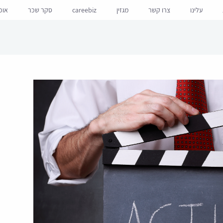
עלינו
צרו קשר
מגזין
careebiz
סקר שכר
אופ