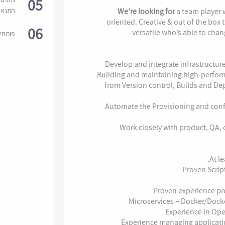
05
We’re looking for
a team player w
התנאי
oriented. Creative & out of the box 
06
versatile who’s able to cha
פותחי
Develop and integrate infrastructur
Building and maintaining high-perform
from Version control, Builds and D
Automate the Provisioning and con
Work closely with product, QA,
At l
Proven Scrip
Proven experience pr
Microservices – Docker/Doc
Experience in Ope
Experience managing applicatio