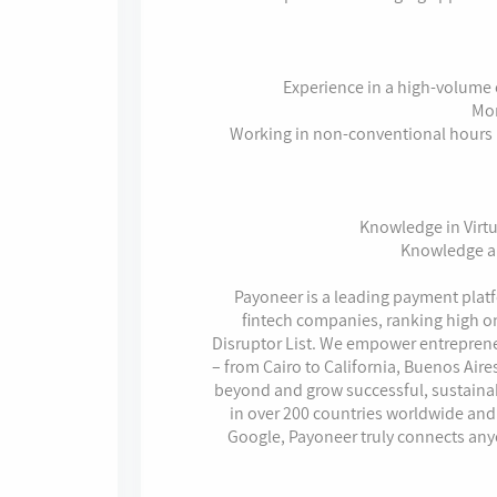
Experience in a high-volume 
Mon
Working in non-conventional hours 
Knowledge in Virt
Knowledge a
Payoneer is a leading payment platf
fintech companies, ranking high on
Disruptor List. We empower entrepren
– from Cairo to California, Buenos Aire
beyond and grow successful, sustainab
in over 200 countries worldwide and
Google, Payoneer truly connects any