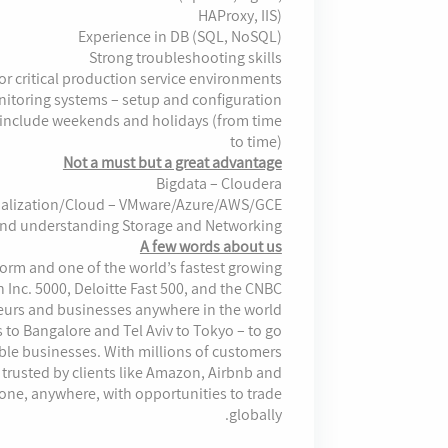
HAProxy, IIS)
Experience in DB (SQL, NoSQL)
Strong troubleshooting skills
or critical production service environments
itoring systems – setup and configuration
include weekends and holidays (from time
to time)
Not a must but a great advantage
Bigdata – Cloudera
ualization/Cloud – VMware/Azure/AWS/GCE
nd understanding Storage and Networking
A few words about us
orm and one of the world’s fastest growing
 Inc. 5000, Deloitte Fast 500, and the CNBC
eurs and businesses anywhere in the world
s to Bangalore and Tel Aviv to Tokyo – to go
le businesses. With millions of customers
 trusted by clients like Amazon, Airbnb and
one, anywhere, with opportunities to trade
globally.