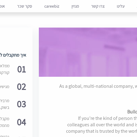
עלינו
צרו קשר
מגזין
careebiz
סקר שכר
אופ
איך מתקבלים למ
01
ממלאים
קודקס
02
As a global, multi-national company, 
מגישי
03
מרבית
בשוק. 
Buil
If you’re the kind of person t
04
מקבלי
colleagues all over the world and i
מהמקור
company that is trusted by the world
נהנים 