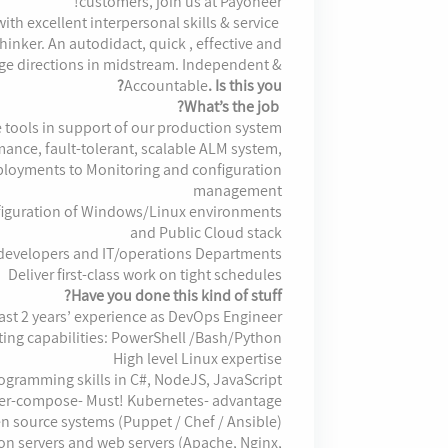
customers, join us at Payoneer!
ith excellent interpersonal skills & service
thinker. An autodidact, quick , effective and
nge directions in midstream. Independent &
Accountable
. Is this you?
What’s the job?
e tools in support of our production system
ance, fault-tolerant, scalable ALM system,
eployments to Monitoring and configuration
management
figuration of Windows/Linux environments
and Public Cloud stack
 developers and IT/operations Departments
Deliver first-class work on tight schedules
Have you done this kind of stuff?
east 2 years’ experience as DevOps Engineer.
ting capabilities: PowerShell /Bash/Python
High level Linux expertise
ogramming skills in C#, NodeJS, JavaScript
ker-compose- Must! Kubernetes- advantage
n source systems (Puppet / Chef / Ansible)
n servers and web servers (Apache, Nginx,