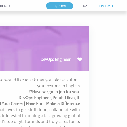
הצטרפות
כניסה
מעסיקים
משרות
DevOps Engineer
we would like to ask that you please submit
your resume in English.
Have we got a job for you?!
DevOps Engineer, Petah Tikva, IL
d Your Career | Have Fun | Make a Difference
hat loves to get stuff done, collaborate with
s interested in joining a fast growing global
’s top digital brands and truly cares for its