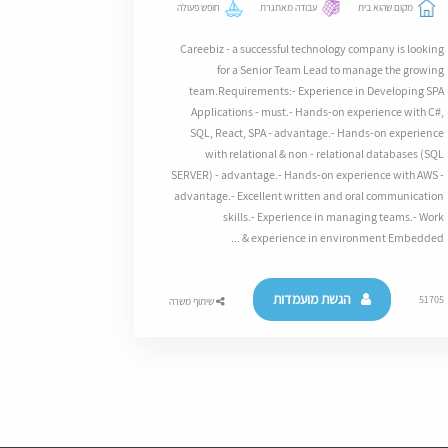
מקום שהוא בית
עבודה מאתגרת
חופש פעולה
Careebiz - a successful technology company is looking
for a Senior Team Lead to manage the growing
team.Requirements:- Experience in Developing SPA
Applications - must.- Hands-on experience with C#,
SQL, React, SPA - advantage.- Hands-on experience
with relational & non - relational databases (SQL
SERVER) - advantage.- Hands-on experience with AWS -
advantage.- Excellent written and oral communication
skills.- Experience in managing teams.- Work
experience in environment Embedded & ...
הגשת מועמדות
51705
שיתוף משרה