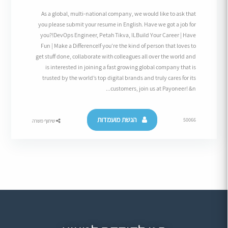
As a global, multi-national company, we would like to ask that
you please submit your resume in English. Have we got a job for
you?!DevOps Engineer, Petah Tikva, ILBuild Your Career | Have
Fun | Make a DifferenceIf you’re the kind of person that loves to
get stuff done, collaborate with colleagues all over the world and
is interested in joining a fast growing global company that is
trusted by the world’s top digital brands and truly cares for its
customers, join us at Payoneer! &n...
הגשת מועמדות
50066
שיתוף משרה