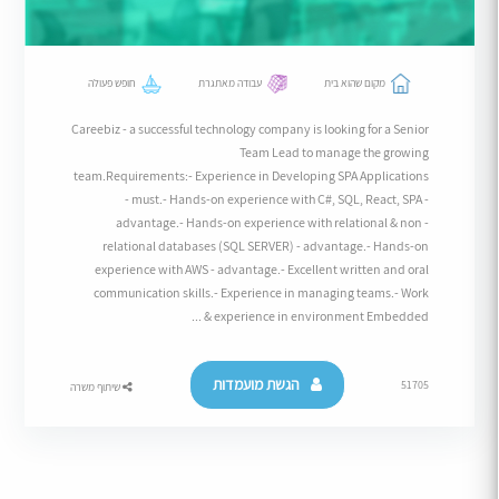
מקום שהוא בית
עבודה מאתגרת
חופש פעולה
Careebiz - a successful technology company is looking for a Senior
Team Lead to manage the growing
team.Requirements:- Experience in Developing SPA Applications
- must.- Hands-on experience with C#, SQL, React, SPA -
advantage.- Hands-on experience with relational & non -
relational databases (SQL SERVER) - advantage.- Hands-on
experience with AWS - advantage.- Excellent written and oral
communication skills.- Experience in managing teams.- Work
experience in environment Embedded & ...
הגשת מועמדות
51705
שיתוף משרה