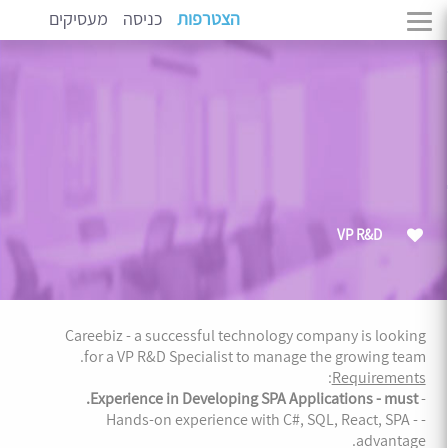
הצטרפות
כניסה
מעסיקים
VP R&D
Careebiz - a successful technology company is looking
for a VP R&D Specialist to manage the growing team.
:
Requirements
Experience in Developing SPA Applications - must.
-
- Hands-on experience with C#, SQL, React, SPA -
advantage.