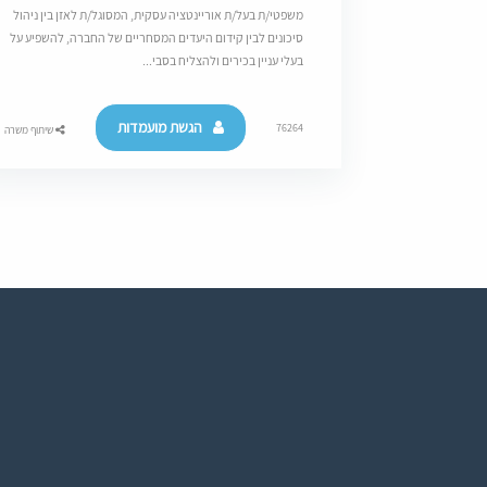
משפטי/ת בעל/ת אוריינטציה עסקית, המסוגל/ת לאזן בין ניהול
סיכונים לבין קידום היעדים המסחריים של החברה, להשפיע על
בעלי עניין בכירים ולהצליח בסבי...
הגשת מועמדות
76264
שיתוף משרה