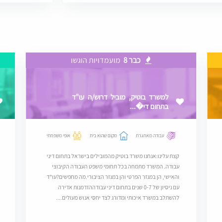
כבר 8
מועמדויות הוגשו
למשרד בוטיק, מוביל דרוש/ה עו"ד
בתחום די�...
עבודה מאתגרת
מקום שהוא בית
אופי משפחתי
קצת עלינו:אנחנו משרד בוטיק מהמובילים בישראל בתחום דיני
עבודה. המשרד מתמחה בכל תחומי משפט העבודה הקיבוצי
והאישי, הן במגזר הפרטי והן במגזר הציבורי.מה מחפשים?עו"ד
עם ניסיון של 0-7 שנים בתחום דיני עבודההזדמנות אדירה
להשתלב במשרד איכותי ומדורג לצד יחסי אנוש מעולים....