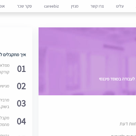
עלינו
צרו קשר
מגזין
careebiz
סקר שכר
אופ
איך מתקבלים למ
01
ממלאים
קודקס
לעבודה במוסד פיננסי
02
מגישי
03
מרבית
בשוק. 
04
מקבלי
חוות דעת
מהמקור
נהנים 