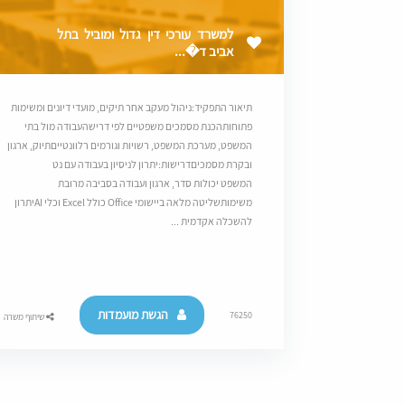
למשרד עורכי דין גדול ומוביל בתל
אביב ד�...
תיאור התפקיד:ניהול מעקב אחר תיקים, מועדי דיונים ומשימות
פתוחותהכנת מסמכים משפטיים לפי דרישהעבודה מול בתי
המשפט, מערכת המשפט, רשויות וגורמים רלוונטייםתיוק, ארגון
ובקרת מסמכיםדרישות:יתרון לניסיון בעבודה עם נט
המשפט יכולות סדר, ארגון ועבודה בסביבה מרובת
משימותשליטה מלאה ביישומי Office כולל Excel וכלי AIיתרון
להשכלה אקדמית ...
הגשת מועמדות
76250
שיתוף משרה