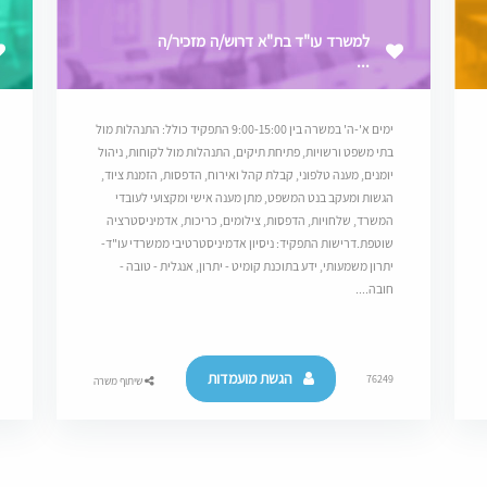
למשרד עו"ד בת"א דרוש/ה מזכיר/ה
...
ימים א'-ה' במשרה בין 9:00-15:00 התפקיד כולל: התנהלות מול
בתי משפט ורשויות, פתיחת תיקים, התנהלות מול לקוחות, ניהול
יומנים, מענה טלפוני, קבלת קהל ואירוח, הדפסות, הזמנת ציוד,
הגשות ומעקב בנט המשפט, מתן מענה אישי ומקצועי לעובדי
המשרד, שלחויות, הדפסות, צילומים, כריכות, אדמיניסטרציה
שוטפת.דרישות התפקיד: ניסיון אדמיניסטרטיבי ממשרדי עו"ד-
יתרון משמעותי, ידע בתוכנת קומיט - יתרון, אנגלית - טובה -
חובה....
הגשת מועמדות
76249
שיתוף משרה