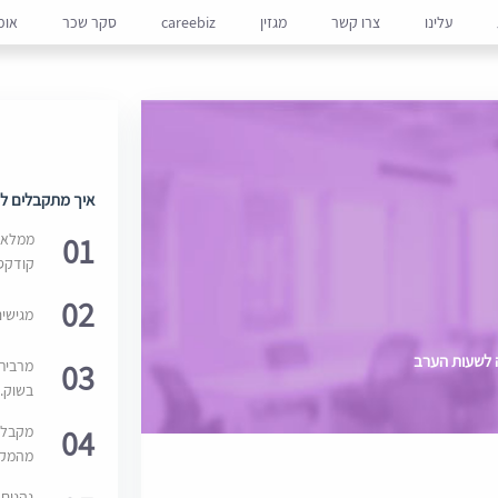
עלינו
צרו קשר
מגזין
careebiz
סקר שכר
אופ
איך מתקבלים למ
01
ממלאים
קודקס
02
מגישי
ה לשעות הערב
03
מרבית
בשוק. 
04
מקבלי
מהמקור
נהנים 