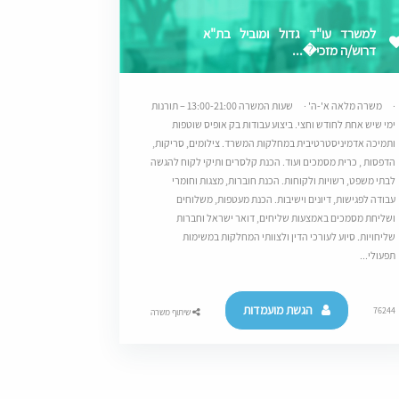
למשרד עו"ד גדול ומוביל בת"א
דרוש/ה מזכי�...
· משרה מלאה א'-ה' · שעות המשרה 13:00-21:00 – תורנות
ימי שיש אחת לחודש וחצי. ביצוע עבודות בק אופיס שוטפות
ותמיכה אדמיניסטרטיבית במחלקות המשרד. צילומים, סריקות,
הדפסות , כרית מסמכים ועוד. הכנת קלסרים ותיקי לקוח להגשה
לבתי משפט, רשויות ולקוחות. הכנת חוברות, מצגות וחומרי
עבודה לפגישות, דיונים וישיבות. הכנת מעטפות, משלוחים
ושליחת מסמכים באמצעות שליחים, דואר ישראל וחברות
שליחויות. סיוע לעורכי הדין ולצוותי המחלקות במשימות
תפעולי...
הגשת מועמדות
76244
שיתוף משרה