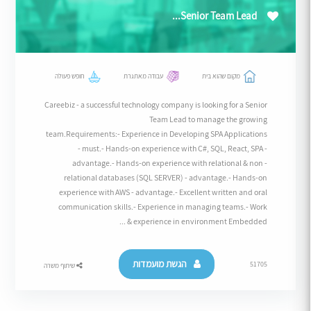
Senior Team Lead...
מקום שהוא בית
עבודה מאתגרת
חופש פעולה
Careebiz - a successful technology company is looking for a Senior
Team Lead to manage the growing
team.Requirements:- Experience in Developing SPA Applications
- must.- Hands-on experience with C#, SQL, React, SPA -
advantage.- Hands-on experience with relational & non -
relational databases (SQL SERVER) - advantage.- Hands-on
experience with AWS - advantage.- Excellent written and oral
communication skills.- Experience in managing teams.- Work
experience in environment Embedded & ...
הגשת מועמדות
51705
שיתוף משרה