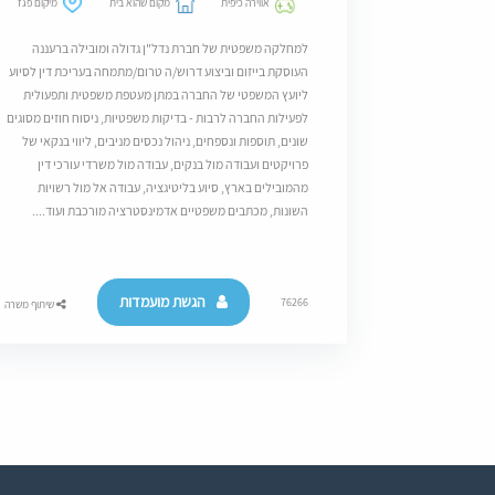
אווירה כיפית
מקום שהוא בית
מיקום פגז
למחלקה משפטית של חברת נדל"ן גדולה ומובילה ברעננה
העוסקת בייזום וביצוע דרוש/ה טרום/מתמחה בעריכת דין לסיוע
ליועץ המשפטי של החברה במתן מעטפת משפטית ותפעולית
לפעילות החברה לרבות - בדיקות משפטיות, ניסוח חוזים מסוגים
שונים, תוספות ונספחים, ניהול נכסים מניבים, ליווי בנקאי של
פרויקטים ועבודה מול בנקים, עבודה מול משרדי עורכי דין
מהמובילים בארץ, סיוע בליטיגציה, עבודה אל מול רשויות
השונות, מכתבים משפטיים אדמינסטרציה מורכבת ועוד....
הגשת מועמדות
76266
שיתוף משרה