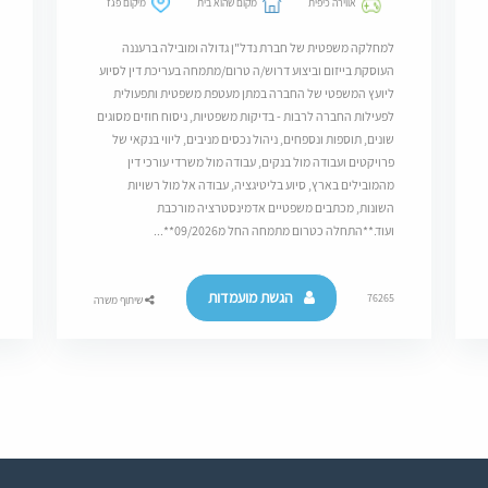
אווירה כיפית
מקום שהוא בית
מיקום פגז
למחלקה משפטית של חברת נדל"ן גדולה ומובילה ברעננה
העוסקת בייזום וביצוע דרוש/ה טרום/מתמחה בעריכת דין לסיוע
ליועץ המשפטי של החברה במתן מעטפת משפטית ותפעולית
לפעילות החברה לרבות - בדיקות משפטיות, ניסוח חוזים מסוגים
שונים, תוספות ונספחים, ניהול נכסים מניבים, ליווי בנקאי של
פרויקטים ועבודה מול בנקים, עבודה מול משרדי עורכי דין
מהמובילים בארץ, סיוע בליטיגציה, עבודה אל מול רשויות
השונות, מכתבים משפטיים אדמינסטרציה מורכבת
ועוד.**התחלה כטרום מתמחה החל מ09/2026**...
הגשת מועמדות
76265
שיתוף משרה