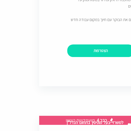
ם
ם את הבוקר עם חיוך במקום עבודה חדש
הצטרפות
כבר 4
מועמדויות הוגשו
למשרד בעל מוניטין בתחום הנדל"ן
ומימון �...