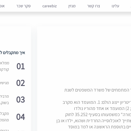
עלינו
צרו קשר
מגזין
careebiz
סקר שכר
אופ
ש/ה מתמחה למועד 9/2021.
איך מתקבלים למ
01
ממלאים
קודקס
02
מגישי
ר המתמחים של משרד המשפטים לשנת
03
מרבית
המשרה מיועדת למועמדים/ות אשר עונים על קריטריון ייצוג הולם: 1. המועמד הוא מקרב
בשוק. 
האוכלוסיה הערבית, לרבות הדרוזית והצ'רקסית; 2) המועמד או אחד מהוריו נולדו
04
מקבלי
באתיופיה; 3) המועמד הוא "אדם עם מוגבלות חמורה" כמשמעותו בסעיף 35.252 לחוק
מהמקור
 שמשתייך לאוכלוסייה החרדית ושהוא, ילדו או בן
יים בתוספת הראשונה או למד במוסד
נהנים 