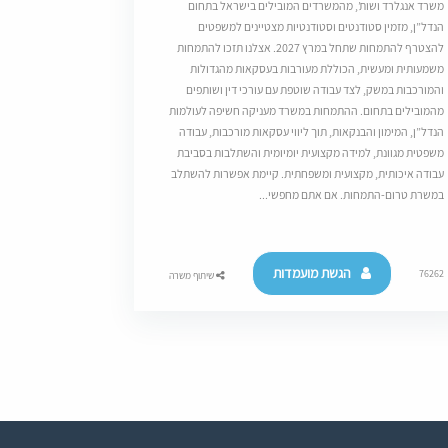
משרד אנגלרד ושות’, מהמשרדים המובילים בישראל בתחום
הנדל”ן, מזמין סטודנטים וסטודנטיות מצטיינים למשפטים
להצטרף להתמחות שתחל במרץ 2027. אצלנו תזכו להתמחות
משמעותית ומעשית, הכוללת מעורבות בעסקאות מהגדולות
והמורכבות במשק, לצד עבודה שוטפת עם עורכי דין ושותפים
מהמובילים בתחום. ההתמחות במשרד מעניקה חשיפה לעולמות
הנדל”ן, המימון והבנקאות, תוך ליווי עסקאות מורכבות, עבודה
משפטית מגוונת, למידה מקצועית יומיומית והשתלבות בסביבת
עבודה איכותית, מקצועית ומשפחתית. קיימת אפשרות להשתלב
במשרת טרום-התמחות. אם אתם מחפשי...
הגשת מועמדות
76262
שיתוף משרה