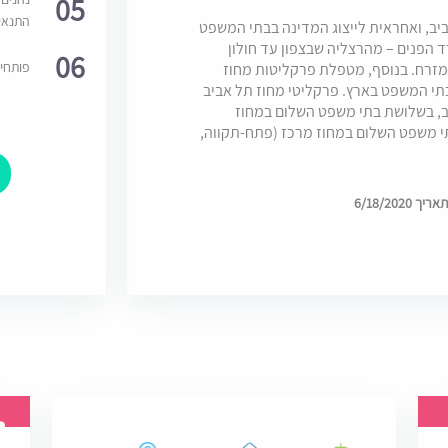
05
התנאי
יב, ואחראית לייצוג המדינה בבתי המשפט
 הפנים – מהרצליה שבצפון עד חולון
06
פותחי
ד כביש 4 (גהה) לערך במזרח. בנוסף, מטפלת פרקליטות מחוז
בתי המשפט בארץ. פרקליטי מחוז תל אביב
ב, בשלושת בתי משפט השלום במחוז
תי משפט השלום במחוז מרכז (פתח-תקווה,
6/18/202
מחלקה משפטית של חברת נדל"ן
ברעננה - מוע�...