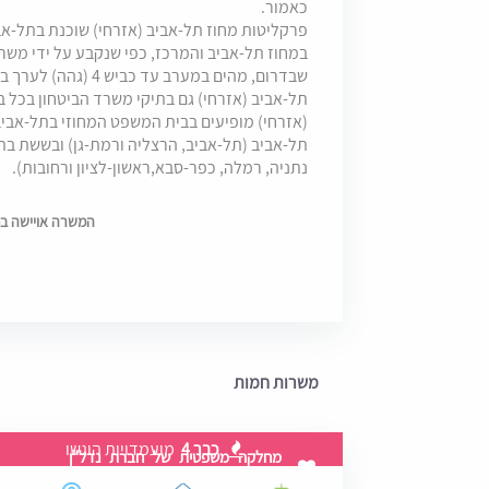
כאמור.
פרקליטות מחוז תל-אביב (אזרחי) שוכנת בתל-אב
במחוז תל-אביב והמרכז, כפי שנקבע על ידי משרד
שבדרום, מהים במערב ע
תל-אביב (אזרחי) גם בתיקי משרד הביטחון בכל 
(אזרחי) מופיעים בבית המשפט המחוזי בתל-אבי
תל-אביב (תל-אביב, הרצליה ורמת-גן) ובששת ב
נתניה, רמלה, כפר-סבא,ראשון-לציון ורחובות).
המשרה אויישה בתאריך 0
משרות חמות
כבר 4
מועמדויות הוגשו
מחלקה משפטית של חברת נדל"ן
ברעננה - מוע�...