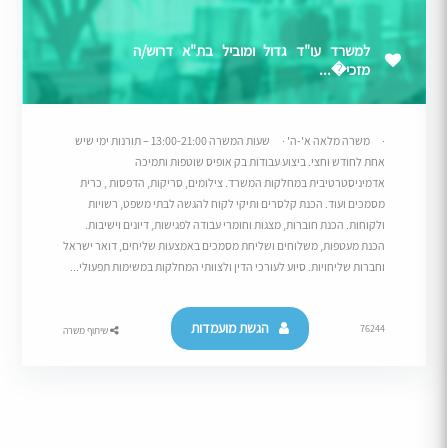
למשרד עו"ד גדול ומוביל בת"א דרוש/ה
מזכי�...
· משרה מלאה א'-ה' · שעות המשרה 13:00-21:00 – תורנות ימי שיש
אחת לחודש וחצי. ביצוע עבודות בק אופיס שוטפות ותמיכה
אדמיניסטרטיבית במחלקות המשרד. צילומים, סריקות, הדפסות , כרית
מסמכים ועוד. הכנת קלסרים ותיקי לקוח להגשה לבתי משפט, רשויות
ולקוחות. הכנת חוברות, מצגות וחומרי עבודה לפגישות, דיונים וישיבות.
הכנת מעטפות, משלוחים ושליחת מסמכים באמצעות שליחים, דואר ישראל
וחברות שליחויות. סיוע לעורכי הדין ולצוותי המחלקות במשימות תפעולי...
הגשת מועמדות
76244
שיתוף משרה