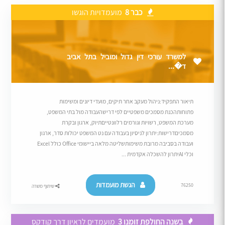
כבר 8
מועמדויות הוגשו
למשרד עורכי דין גדול ומוביל בתל אביב
ד�...
תיאור התפקיד:ניהול מעקב אחר תיקים, מועדי דיונים ומשימות
פתוחותהכנת מסמכים משפטיים לפי דרישהעבודה מול בתי המשפט,
מערכת המשפט, רשויות וגורמים רלוונטייםתיוק, ארגון ובקרת
מסמכיםדרישות:יתרון לניסיון בעבודה עם נט המשפט יכולות סדר, ארגון
ועבודה בסביבה מרובת משימותשליטה מלאה ביישומי Office כולל Excel
וכלי AIיתרון להשכלה אקדמית ...
הגשת מועמדות
76250
שיתוף משרה
בשנה החולפת זומנו 3
מועמדים לראיון דרך קודקס