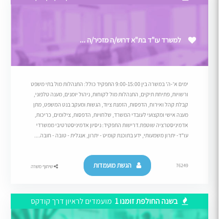
למשרד עו"ד בת"א דרוש/ה מזכיר/ה ...
ימים א'-ה' במשרה בין 9:00-15:00 התפקיד כולל: התנהלות מול בתי משפט
ורשויות, פתיחת תיקים, התנהלות מול לקוחות, ניהול יומנים, מענה טלפוני,
קבלת קהל ואירוח, הדפסות, הזמנת ציוד, הגשות ומעקב בנט המשפט, מתן
מענה אישי ומקצועי לעובדי המשרד, שלחויות, הדפסות, צילומים, כריכות,
אדמיניסטרציה שוטפת.דרישות התפקיד: ניסיון אדמיניסטרטיבי ממשרדי
עו"ד- יתרון משמעותי, ידע בתוכנת קומיט - יתרון, אנגלית - טובה - חובה....
הגשת מועמדות
76249
שיתוף משרה
בשנה החולפת זומנו 1
מועמדים לראיון דרך קודקס