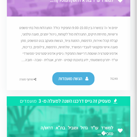
למשרד עו"ד בת"א דרוש/ה מזכיר/ה ...
ימים א'-ה' במשרה בין 9:00-15:00 התפקיד כולל: התנהלות מול בתי משפט
ורשויות, פתיחת תיקים, התנהלות מול לקוחות, ניהול יומנים, מענה טלפוני,
קבלת קהל ואירוח, הדפסות, הזמנת ציוד, הגשות ומעקב בנט המשפט, מתן
מענה אישי ומקצועי לעובדי המשרד, שלחויות, הדפסות, צילומים, כריכות,
אדמיניסטרציה שוטפת.דרישות התפקיד: ניסיון אדמיניסטרטיבי ממשרדי
עו"ד- יתרון משמעותי, ידע בתוכנת קומיט - יתרון, אנגלית - טובה - חובה....
הגשת מועמדות
76249
שיתוף משרה
מעסיק זה גייס דרכנו השנה למעלה מ- 3
מועמדים
למשרד עו"ד גדול ומוביל בת"א דרוש/ה
מזכי�...