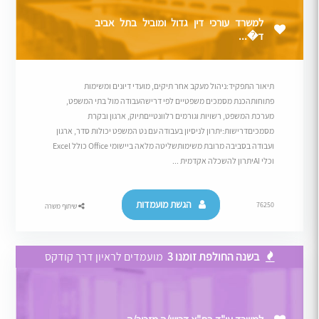
למשרד עורכי דין גדול ומוביל בתל אביב
ד�...
תיאור התפקיד:ניהול מעקב אחר תיקים, מועדי דיונים ומשימות
פתוחותהכנת מסמכים משפטיים לפי דרישהעבודה מול בתי המשפט,
מערכת המשפט, רשויות וגורמים רלוונטייםתיוק, ארגון ובקרת
מסמכיםדרישות:יתרון לניסיון בעבודה עם נט המשפט יכולות סדר, ארגון
ועבודה בסביבה מרובת משימותשליטה מלאה ביישומי Office כולל Excel
וכלי AIיתרון להשכלה אקדמית ...
הגשת מועמדות
76250
שיתוף משרה
בשנה החולפת זומנו 3
מועמדים לראיון דרך קודקס