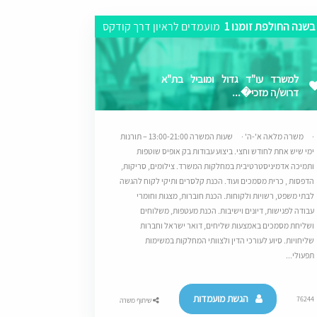
בשנה החולפת זומנו 1
מועמדים לראיון דרך קודקס
למשרד עו"ד גדול ומוביל בת"א
דרוש/ה מזכי�...
· משרה מלאה א'-ה' · שעות המשרה 13:00-21:00 – תורנות
ימי שיש אחת לחודש וחצי. ביצוע עבודות בק אופיס שוטפות
ותמיכה אדמיניסטרטיבית במחלקות המשרד. צילומים, סריקות,
הדפסות , כרית מסמכים ועוד. הכנת קלסרים ותיקי לקוח להגשה
לבתי משפט, רשויות ולקוחות. הכנת חוברות, מצגות וחומרי
עבודה לפגישות, דיונים וישיבות. הכנת מעטפות, משלוחים
ושליחת מסמכים באמצעות שליחים, דואר ישראל וחברות
שליחויות. סיוע לעורכי הדין ולצוותי המחלקות במשימות
תפעולי...
הגשת מועמדות
76244
שיתוף משרה