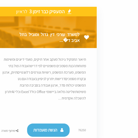
המעסיק כבר זימן 3
לראיון
למשרד עורכי דין גדול ומוביל בתל
אביב ד�...
תיאור התפקיד:ניהול מעקב אחר תיקים, מועדי דיונים ומשימות
פתוחותהכנת מסמכים משפטיים לפי דרישהעבודה מול בתי
המשפט, מערכת המשפט, רשויות וגורמים רלוונטייםתיוק, ארגון
ובקרת מסמכיםדרישות:יתרון לניסיון בעבודה עם נט
המשפט יכולות סדר, ארגון ועבודה בסביבה מרובת
משימותשליטה מלאה ביישומי Office כולל Excel וכלי AIיתרון
להשכלה אקדמית ...
הגשת מועמדות
76250
שיתוף משרה