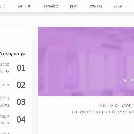
עלינו
צרו קשר
מגזין
careebiz
סקר שכר
אופ
איך מתקבלים למ
01
ממלאים
קודקס
ת בוקר
02
מגישי
03
מרבית
בשוק. 
ואחראי/ת לתפקיד מרכזי במשרדנו.
04
מקבלי
מהמקור
נהנים 