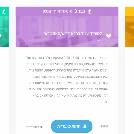
כבר 3
מועמדויות הוגשו
למשרד עו"ד בת"א דרוש/ה מזכיר/ה
...
ימים א'-ה' במשרה בין 9:00-15:00 התפקיד כולל: התנהלות מול
בתי משפט ורשויות, פתיחת תיקים, התנהלות מול לקוחות, ניהול
יומנים, מענה טלפוני, קבלת קהל ואירוח, הדפסות, הזמנת ציוד,
הגשות ומעקב בנט המשפט, מתן מענה אישי ומקצועי לעובדי
המשרד, שלחויות, הדפסות, צילומים, כריכות, אדמיניסטרציה
שוטפת.דרישות התפקיד: ניסיון אדמיניסטרטיבי ממשרדי עו"ד-
יתרון משמעותי, ידע בתוכנת קומיט - יתרון, אנגלית - טובה -
חובה....
הגשת מועמדות
76249
שיתוף משרה