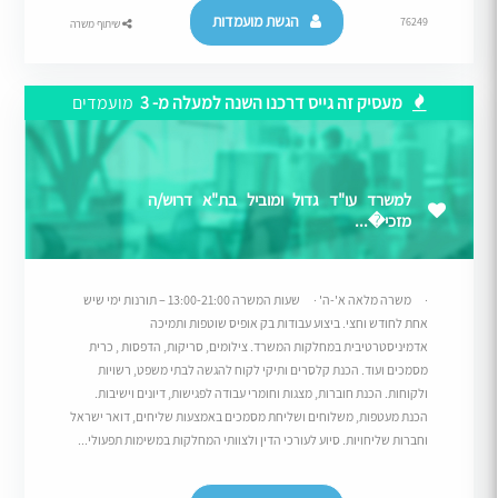
הגשת מועמדות
76249
שיתוף משרה
מעסיק זה גייס דרכנו השנה למעלה מ- 3
מועמדים
למשרד עו"ד גדול ומוביל בת"א דרוש/ה
מזכי�...
· משרה מלאה א'-ה' · שעות המשרה 13:00-21:00 – תורנות ימי שיש
אחת לחודש וחצי. ביצוע עבודות בק אופיס שוטפות ותמיכה
אדמיניסטרטיבית במחלקות המשרד. צילומים, סריקות, הדפסות , כרית
מסמכים ועוד. הכנת קלסרים ותיקי לקוח להגשה לבתי משפט, רשויות
ולקוחות. הכנת חוברות, מצגות וחומרי עבודה לפגישות, דיונים וישיבות.
הכנת מעטפות, משלוחים ושליחת מסמכים באמצעות שליחים, דואר ישראל
וחברות שליחויות. סיוע לעורכי הדין ולצוותי המחלקות במשימות תפעולי...