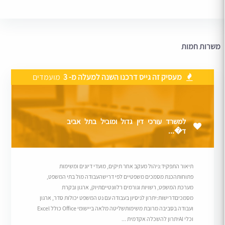
משרות חמות
מעסיק זה גייס דרכנו השנה למעלה מ- 3
מועמדים
למשרד עורכי דין גדול ומוביל בתל אביב
ד�...
תיאור התפקיד:ניהול מעקב אחר תיקים, מועדי דיונים ומשימות
פתוחותהכנת מסמכים משפטיים לפי דרישהעבודה מול בתי המשפט,
מערכת המשפט, רשויות וגורמים רלוונטייםתיוק, ארגון ובקרת
מסמכיםדרישות:יתרון לניסיון בעבודה עם נט המשפט יכולות סדר, ארגון
ועבודה בסביבה מרובת משימותשליטה מלאה ביישומי Office כולל Excel
וכלי AIיתרון להשכלה אקדמית ...