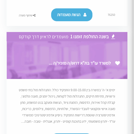
הגשת מועמדות
76250
שיתוף משרה
בשנה החולפת זומנו 1
מועמדים לראיון דרך קודקס
למשרד עו"ד בת"א דרוש/ה מזכיר/ה ...
ימים א'-ה' במשרה בין 9:00-15:00 התפקיד כולל: התנהלות מול בתי משפט
ורשויות, פתיחת תיקים, התנהלות מול לקוחות, ניהול יומנים, מענה טלפוני,
קבלת קהל ואירוח, הדפסות, הזמנת ציוד, הגשות ומעקב בנט המשפט, מתן
מענה אישי ומקצועי לעובדי המשרד, שלחויות, הדפסות, צילומים, כריכות,
אדמיניסטרציה שוטפת.דרישות התפקיד: ניסיון אדמיניסטרטיבי ממשרדי
עו"ד- יתרון משמעותי, ידע בתוכנת קומיט - יתרון, אנגלית - טובה - חובה....