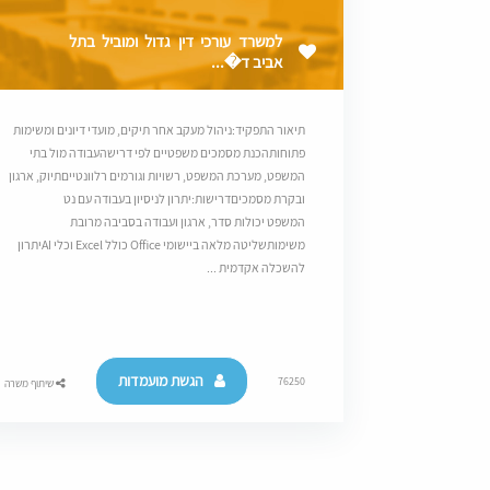
למשרד עורכי דין גדול ומוביל בתל
אביב ד�...
תיאור התפקיד:ניהול מעקב אחר תיקים, מועדי דיונים ומשימות
פתוחותהכנת מסמכים משפטיים לפי דרישהעבודה מול בתי
המשפט, מערכת המשפט, רשויות וגורמים רלוונטייםתיוק, ארגון
ובקרת מסמכיםדרישות:יתרון לניסיון בעבודה עם נט
המשפט יכולות סדר, ארגון ועבודה בסביבה מרובת
משימותשליטה מלאה ביישומי Office כולל Excel וכלי AIיתרון
להשכלה אקדמית ...
הגשת מועמדות
76250
שיתוף משרה