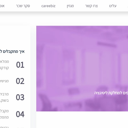
עלינו
צרו קשר
מגזין
careebiz
סקר שכר
אופ
איך מתקבלים למ
01
ממלאים
קודקס
02
מגישי
פים למחלקת ליטיגציה
03
מרבית
בשוק. 
04
מקבלי
מהמקור
נהנים 