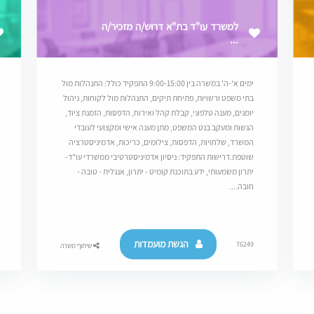
למשרד עו"ד בת"א דרוש/ה מזכיר/ה
...
ימים א'-ה' במשרה בין 9:00-15:00 התפקיד כולל: התנהלות מול
בתי משפט ורשויות, פתיחת תיקים, התנהלות מול לקוחות, ניהול
יומנים, מענה טלפוני, קבלת קהל ואירוח, הדפסות, הזמנת ציוד,
הגשות ומעקב בנט המשפט, מתן מענה אישי ומקצועי לעובדי
המשרד, שלחויות, הדפסות, צילומים, כריכות, אדמיניסטרציה
שוטפת.דרישות התפקיד: ניסיון אדמיניסטרטיבי ממשרדי עו"ד-
יתרון משמעותי, ידע בתוכנת קומיט - יתרון, אנגלית - טובה -
חובה....
הגשת מועמדות
76249
שיתוף משרה