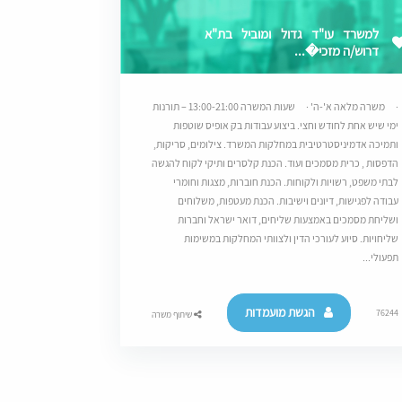
למשרד עו"ד גדול ומוביל בת"א
דרוש/ה מזכי�...
· משרה מלאה א'-ה' · שעות המשרה 13:00-21:00 – תורנות
ימי שיש אחת לחודש וחצי. ביצוע עבודות בק אופיס שוטפות
ותמיכה אדמיניסטרטיבית במחלקות המשרד. צילומים, סריקות,
הדפסות , כרית מסמכים ועוד. הכנת קלסרים ותיקי לקוח להגשה
לבתי משפט, רשויות ולקוחות. הכנת חוברות, מצגות וחומרי
עבודה לפגישות, דיונים וישיבות. הכנת מעטפות, משלוחים
ושליחת מסמכים באמצעות שליחים, דואר ישראל וחברות
שליחויות. סיוע לעורכי הדין ולצוותי המחלקות במשימות
תפעולי...
הגשת מועמדות
76244
שיתוף משרה