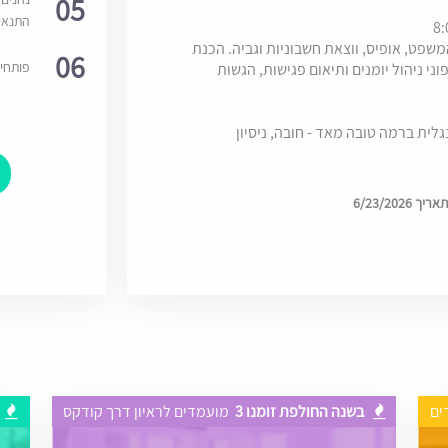
05
התנאי
פט, אופיס, ווצאת חשבוניות וגביה.
הכנת
06
פותחי
ני ניהול יומנים ותיאום פגישות, הגשות
גלית ברמה טובה מאד - חובה, ניסיון
6/23/202
ים
בשנה החולפת זומנו 3
מועמדים לראיון דרך קודקס