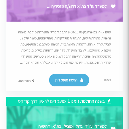
למשרד עו"ד בת"א דרוש/ה מזכיר/ה ...
ימים א'-ה' במשרה בין 9:00-15:00 התפקיד כולל: התנהלות מול בתי משפט
ורשויות, פתיחת תיקים, התנהלות מול לקוחות, ניהול יומנים, מענה טלפוני,
קבלת קהל ואירוח, הדפסות, הזמנת ציוד, הגשות ומעקב בנט המשפט, מתן
מענה אישי ומקצועי לעובדי המשרד, שלחויות, הדפסות, צילומים, כריכות,
אדמיניסטרציה שוטפת.דרישות התפקיד: ניסיון אדמיניסטרטיבי ממשרדי
עו"ד- יתרון משמעותי, ידע בתוכנת קומיט - יתרון, אנגלית - טובה - חובה....
הגשת מועמדות
76249
שיתוף משרה
בשנה החולפת זומנו 1
מועמדים לראיון דרך קודקס
למשרד עו"ד גדול ומוביל בת"א דרוש/ה