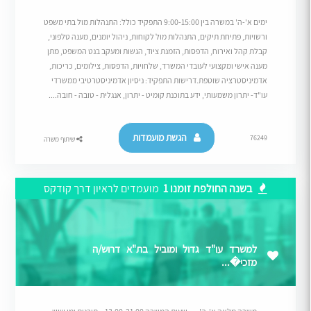
ימים א'-ה' במשרה בין 9:00-15:00 התפקיד כולל: התנהלות מול בתי משפט
ורשויות, פתיחת תיקים, התנהלות מול לקוחות, ניהול יומנים, מענה טלפוני,
קבלת קהל ואירוח, הדפסות, הזמנת ציוד, הגשות ומעקב בנט המשפט, מתן
מענה אישי ומקצועי לעובדי המשרד, שלחויות, הדפסות, צילומים, כריכות,
אדמיניסטרציה שוטפת.דרישות התפקיד: ניסיון אדמיניסטרטיבי ממשרדי
עו"ד- יתרון משמעותי, ידע בתוכנת קומיט - יתרון, אנגלית - טובה - חובה....
הגשת מועמדות
76249
שיתוף משרה
בשנה החולפת זומנו 1
מועמדים לראיון דרך קודקס
למשרד עו"ד גדול ומוביל בת"א דרוש/ה
מזכי�...