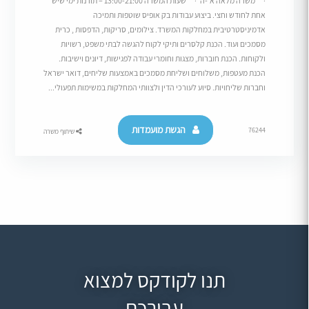
· משרה מלאה א'-ה' · שעות המשרה 13:00-21:00 – תורנות ימי שיש
אחת לחודש וחצי. ביצוע עבודות בק אופיס שוטפות ותמיכה
אדמיניסטרטיבית במחלקות המשרד. צילומים, סריקות, הדפסות , כרית
מסמכים ועוד. הכנת קלסרים ותיקי לקוח להגשה לבתי משפט, רשויות
ולקוחות. הכנת חוברות, מצגות וחומרי עבודה לפגישות, דיונים וישיבות.
הכנת מעטפות, משלוחים ושליחת מסמכים באמצעות שליחים, דואר ישראל
וחברות שליחויות. סיוע לעורכי הדין ולצוותי המחלקות במשימות תפעולי...
הגשת מועמדות
76244
שיתוף משרה
תנו לקודקס למצוא
עבורכם