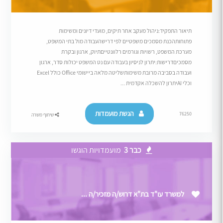
תיאור התפקיד:ניהול מעקב אחר תיקים, מועדי דיונים ומשימות
פתוחותהכנת מסמכים משפטיים לפי דרישהעבודה מול בתי המשפט,
מערכת המשפט, רשויות וגורמים רלוונטייםתיוק, ארגון ובקרת
מסמכיםדרישות:יתרון לניסיון בעבודה עם נט המשפט יכולות סדר, ארגון
ועבודה בסביבה מרובת משימותשליטה מלאה ביישומי Office כולל Excel
וכלי AIיתרון להשכלה אקדמית ...
הגשת מועמדות
76250
שיתוף משרה
כבר 3
מועמדויות הוגשו
למשרד עו"ד בת"א דרוש/ה מזכיר/ה ...