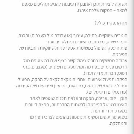
תשוקה ליצירת תוכן ואתם.ן יודעים.ות להניע תהליכים מאפס
למאה – המקום שלכם איתנו.
מה התפקיד כולל?
חומרים שיווקיים: כתיבה, עיצוב (או עבודה מול מעצבים) והכנת
חומרי שיווק, מצגות, ברושורים וניוזלטרים ועוד.
פיתוח עסקי: טיפול במשימות אסטרטגיות שיווקיות רוחביות של
הפירמה.
עבודה ממשקית רחבה: ניהול קשר רציף ועבודה שוטפת מול
גורמים פנימיים בפירמה ומול ספקים חיצוניים (מעצבים, בתי
דפוס, חברות מדיה ועוד).
הפקה ותפעול אירועים: אחריות מקצה לקצה על הפקה, תפעול
וניהול לוגיסטי של כנסים, סדנאות, ימי עיון ואירועים של הפירמה
(פרונטליים ודיגיטליים).
תוכן: ייזום, עריכה, הפקה והעלאת תכנים שוטפים לאתר
האינטרנט של הפירמה ולרשתות החברתיות, הפצת דיוורים
במערכות דיוור ועוד.
ביצוע פרויקטים ומשימות נוספות בהתאם לצרכי הפירמה
והמחלקה.