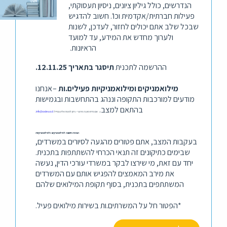
הנדרשים, כולל גיליון ציונים, ניסיון תעסוקתי,
פעילות חברתית/אקדמית וכו’. חשוב להדגיש
שבכל שלב אתם יכולים לחזור, לעדכן, לשנות
ולערוך מחדש את המידע, עד למועד
הראיונות.
ההרשמה לתכנית
תיסגר
בתאריך 12.11.25.
מילואמניקים ומילואמניקיות פעילים.ות
–
אנחנו
מודעים למורכבות התקופה וננהג בהתחשבות ובגמישות
בהתאם למצב.
אם נדרש מענה פרטני – ניתן לפנות אלינו במייל:
info@codex.co.il
.
הבהרה חשובה למילואמניקים ולמילואמניקיות:
בעקבות המצב, אתם פטורים מהגעה לסיורים במשרדים,
שבימים כתיקונים זה תנאי הכרחי להשתתפות בתכנית.
יחד עם זאת, מי שירצו לבקר במשרדי עורכי הדין, נעשה
את מירב המאמצים להפגיש אותם עם המשרדים
המשתתפים בתכנית, בסוף תקופת המילואים שלהם
.
*הפטור חל על המשרתים.ות בשירות מילואים פעיל.